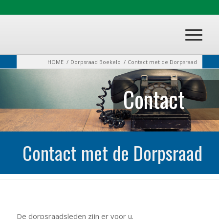
HOME
/
Dorpsraad Boekelo
/
Contact met de Dorpsraad
Contact
Contact met de Dorpsraad
De dorpsraadsleden zijn er voor u.