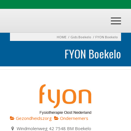
HOME
/
Gids Boekelo
/
FYON Boekelo
FYON Boekelo
Gezondheidszorg
Ondernemers
Windmolenweg 42 7548 BM Boekelo