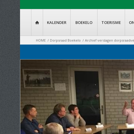
KALENDER
BOEKELO
TOERISME
O

HOME
/
Dorpsraad Boekelo
/
Archief verslagen dorpsraadv