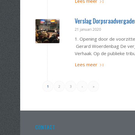
Lees meer
Verslag Dorpsraadvergade
21 januari 2020
1. Opening door de voorzitte
Gerard Woerdenbag De verga
Verhaak. Op de publieke trib
Lees meer
1
2
3
›
»
CONTACT