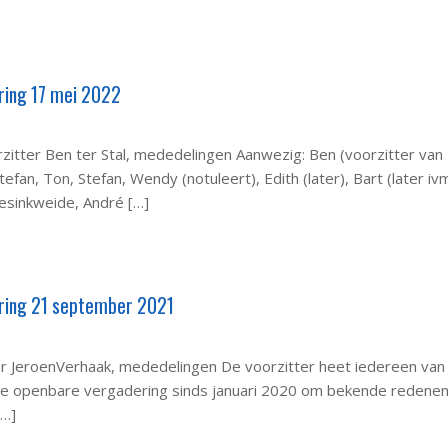
ring 17 mei 2022
zitter Ben ter Stal, mededelingen Aanwezig: Ben (voorzitter van
efan, Ton, Stefan, Wendy (notuleert), Edith (later), Bart (later iv
sinkweide, André […]
ring 21 september 2021
er JeroenVerhaak, mededelingen De voorzitter heet iedereen van
ste openbare vergadering sinds januari 2020 om bekende redenen
[…]