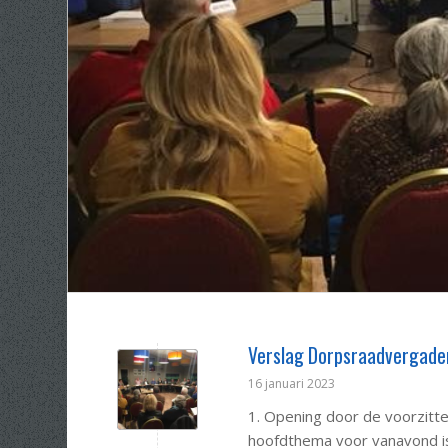
Verslag Dorpsraadvergade
16 januari 2023
1. Opening door de voorzitt
hoofdthema voor vanavond is 