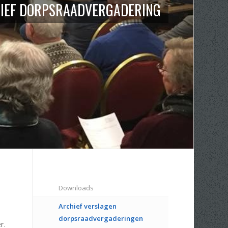
IEF DORPSRAADVERGADERING
Downloads
Archief verslagen
dorpsraadvergaderingen
r.