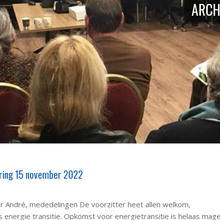
ARCH
ring 15 november 2022
er André, mededelingen De voorzitter heet allen welkom,
energie transitie. Opkomst voor energietransitie is helaas mage