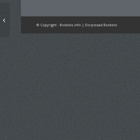
2026.0325 –
Goorsche_Veld_Nieuwsbrief_mrt2026_dig
© Copyright - Boekelo.info | Dorpsraad Boekelo