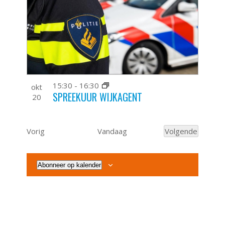
weergeven
events
navigatie
in
Photo
View
15:30
-
16:30
okt
SPREEKUUR WIJKAGENT
20
Evenementen
Vorig
Vandaag
Volgende
Evenemente
Abonneer op kalender