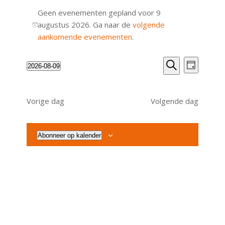
Evenementen
Geen evenementen gepland voor 9
in
augustus 2026. Ga naar de
volgende
Bericht
9
aankomende evenementen
.
augustus
Evenemente
EVENEME
2026-08-09
Dag
WEERGA
2026
Zoeken
Selecteer
Zoeken
NAVIGATI
een
en
datum.
Vorige dag
Volgende dag
weergeven
navigatie
Abonneer op kalender