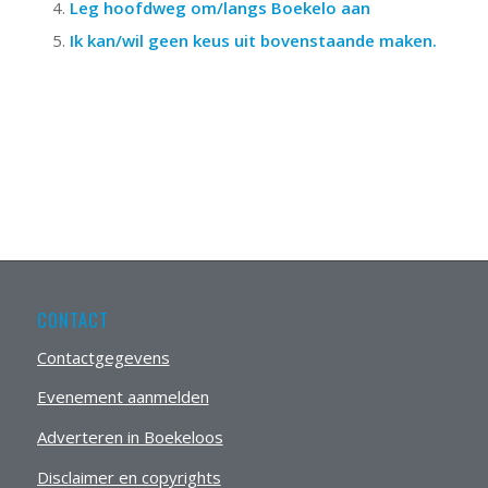
Leg hoofdweg om/langs Boekelo aan
Ik kan/wil geen keus uit bovenstaande maken.
CONTACT
Contactgegevens
Evenement aanmelden
Adverteren in Boekeloos
Disclaimer en copyrights