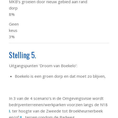
MKB’s groeien door nieuw gebied aan rand
do
8%
Geen
keu
3%
Stelling 5.
Uitgangspunten ‘Droom van Boekelo’:
Boekelo is een groen dorp en dat moet zo blijven,
In 3 van de 4 scenario’s in de Omgevingsvisie wordt
bedrijventerreinen/werkparken voorzien langs de N18
I.
ter hoogte van de Zweede tot Broekheurnerbeek
en/of
II.
terrein rondom de Badweg.