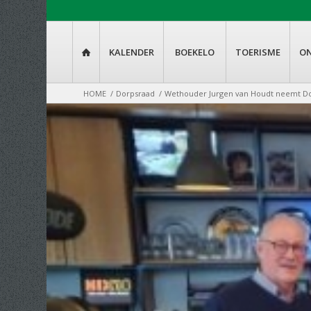
KALENDER
BOEKELO
TOERISME
O

HOME
/
Dorpsraad
/
Wethouder Jurgen van Houdt neemt Dor