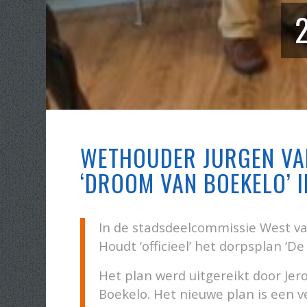
2
WETHOUDER JURGEN VA
‘DROOM VAN BOEKELO’ 
In de stadsdeelcommissie West v
Houdt ‘officieel’ het dorpsplan ‘
Het plan werd uitgereikt door Jer
Boekelo. Het nieuwe plan is een v