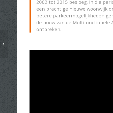
2002 tot 2015 besloeg. In die perio
een prachtige nieuwe woonwijk on
betere parkeermogelijkheden ger
de bouw van de Multifunctionele 
ontbreken.
Concept Dorpsplan 2020 – 2030