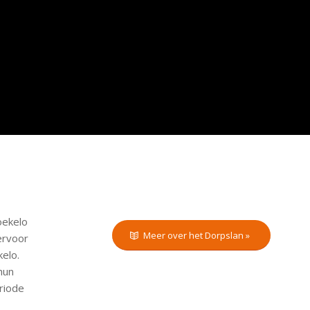
oekelo
Meer over het Dorpslan »
ervoor
kelo.
hun
riode