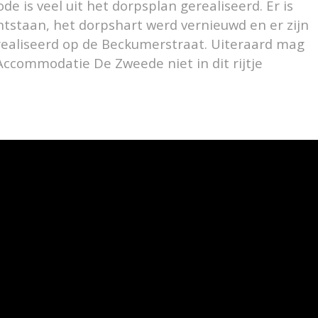
de is veel uit het dorpsplan gerealiseerd. Er is
tstaan, het dorpshart werd vernieuwd en er zijn
ealiseerd op de Beckumerstraat. Uiteraard mag
Accommodatie De Zweede niet in dit rijtje