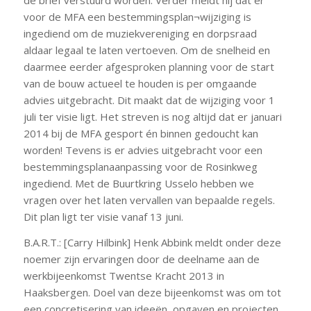
de brief verstuurd worden. Verder meldt hij dat er
voor de MFA een bestemmingsplan¬wijziging is
ingediend om de muziekvereniging en dorpsraad
aldaar legaal te laten vertoeven. Om de snelheid en
daarmee eerder afgesproken planning voor de start
van de bouw actueel te houden is per omgaande
advies uitgebracht. Dit maakt dat de wijziging voor 1
juli ter visie ligt. Het streven is nog altijd dat er januari
2014 bij de MFA gesport én binnen gedoucht kan
worden! Tevens is er advies uitgebracht voor een
bestemmingsplanaanpassing voor de Rosinkweg
ingediend. Met de Buurtkring Usselo hebben we
vragen over het laten vervallen van bepaalde regels.
Dit plan ligt ter visie vanaf 13 juni.
B.A.R.T.: [Carry Hilbink] Henk Abbink meldt onder deze
noemer zijn ervaringen door de deelname aan de
werkbijeenkomst Twentse Kracht 2013 in
Haaksbergen. Doel van deze bijeenkomst was om tot
een concretisering van ideeën, opgaven en projecten