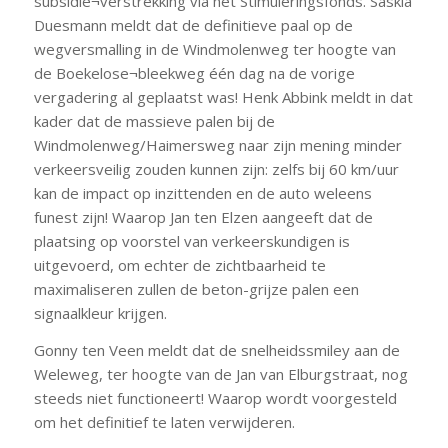
subsidie¬verstrekking via het Stimuleringsfonds. Saskia
Duesmann meldt dat de definitieve paal op de
wegversmalling in de Windmolenweg ter hoogte van
de Boekelose¬bleekweg één dag na de vorige
vergadering al geplaatst was! Henk Abbink meldt in dat
kader dat de massieve palen bij de
Windmolenweg/Haimersweg naar zijn mening minder
verkeersveilig zouden kunnen zijn: zelfs bij 60 km/uur
kan de impact op inzittenden en de auto weleens
funest zijn! Waarop Jan ten Elzen aangeeft dat de
plaatsing op voorstel van verkeerskundigen is
uitgevoerd, om echter de zichtbaarheid te
maximaliseren zullen de beton-grijze palen een
signaalkleur krijgen.
Gonny ten Veen meldt dat de snelheidssmiley aan de
Weleweg, ter hoogte van de Jan van Elburgstraat, nog
steeds niet functioneert! Waarop wordt voorgesteld
om het definitief te laten verwijderen.