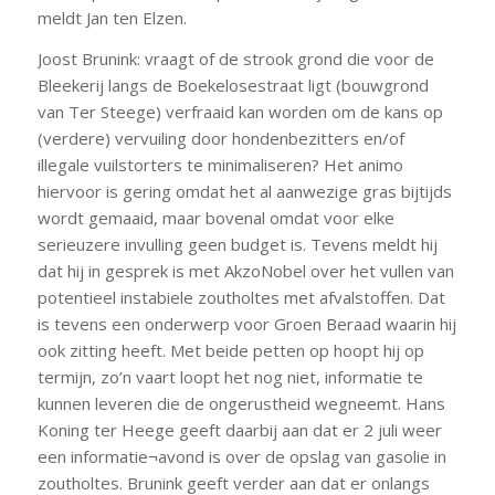
meldt Jan ten Elzen.
Joost Brunink: vraagt of de strook grond die voor de
Bleekerij langs de Boekelosestraat ligt (bouwgrond
van Ter Steege) verfraaid kan worden om de kans op
(verdere) vervuiling door hondenbezitters en/of
illegale vuilstorters te minimaliseren? Het animo
hiervoor is gering omdat het al aanwezige gras bijtijds
wordt gemaaid, maar bovenal omdat voor elke
serieuzere invulling geen budget is. Tevens meldt hij
dat hij in gesprek is met AkzoNobel over het vullen van
potentieel instabiele zoutholtes met afvalstoffen. Dat
is tevens een onderwerp voor Groen Beraad waarin hij
ook zitting heeft. Met beide petten op hoopt hij op
termijn, zo’n vaart loopt het nog niet, informatie te
kunnen leveren die de ongerustheid wegneemt. Hans
Koning ter Heege geeft daarbij aan dat er 2 juli weer
een informatie¬avond is over de opslag van gasolie in
zoutholtes. Brunink geeft verder aan dat er onlangs