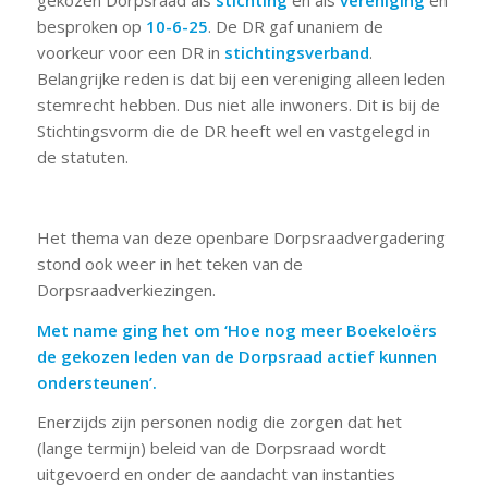
gekozen Dorpsraad als
stichting
en als
vereniging
en
besproken op
10-6-25
. De DR gaf unaniem de
voorkeur voor een DR in
stichtingsverband
.
Belangrijke reden is dat bij een vereniging alleen leden
stemrecht hebben. Dus niet alle inwoners. Dit is bij de
Stichtingsvorm die de DR heeft wel en vastgelegd in
de statuten.
Het thema van deze openbare Dorpsraadvergadering
stond ook weer in het teken van de
Dorpsraadverkiezingen.
Met name ging het om ‘Hoe nog meer Boekeloërs
de gekozen leden van de
Dorpsraad actief kunnen
ondersteunen’.
Enerzijds zijn personen nodig die zorgen dat het
(lange termijn) beleid van de Dorpsraad wordt
uitgevoerd en onder de aandacht van instanties