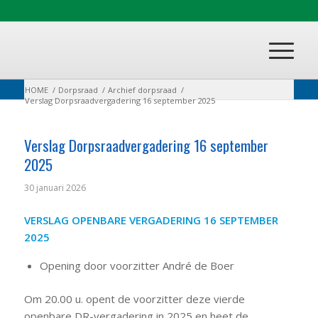
HOME
/
Dorpsraad
/
Archief dorpsraad
/
Verslag Dorpsraadvergadering 16 september 2025
Verslag Dorpsraadvergadering 16 september
2025
30 januari 2026
VERSLAG OPENBARE VERGADERING 16 SEPTEMBER
2025
Opening door voorzitter André de Boer
Om 20.00 u. opent de voorzitter deze vierde
openbare DR-vergadering in 2025 en heet de