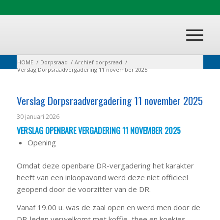
HOME
/
Dorpsraad
/
Archief dorpsraad
/
Verslag Dorpsraadvergadering 11 november 2025
Verslag Dorpsraadvergadering 11 november 2025
30 januari 2026
VERSLAG OPENBARE VERGADERING 11 NOVEMBER 2025
Opening
Omdat deze openbare DR-vergadering het karakter
heeft van een inloopavond werd deze niet officieel
geopend door de voorzitter van de DR.
Vanaf 19.00 u. was de zaal open en werd men door de
DR-leden verwelkomt met koffie, thee en koekjes.