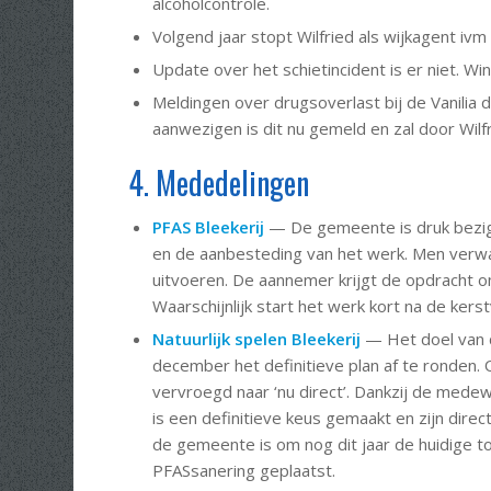
alcoholcontrole.
Volgend jaar stopt Wilfried als wijkagent ivm
Update over het schietincident is er niet. Wi
Meldingen over drugsoverlast bij de Vanilia 
aanwezigen is dit nu gemeld en zal door Wil
4. Mededelingen
PFAS Bleekerij
— De gemeente is druk bezig
en de aanbesteding van het werk. Men verw
uitvoeren. De aannemer krijgt de opdracht om u
Waarschijnlijk start het werk kort na de kerst
Natuurlijk spelen Bleekerij
— Het doel van 
december het definitieve plan af te ronde
vervroegd naar ‘nu direct’. Dankzij de mede
is een definitieve keus gemaakt en zijn dire
de gemeente is om nog dit jaar de huidige t
PFASsanering geplaatst.