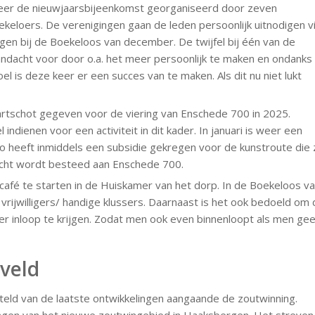
eer de nieuwjaarsbijeenkomst georganiseerd door zeven
eloers. De verenigingen gaan de leden persoonlijk uitnodigen v
gen bij de Boekeloos van december. De twijfel bij één van de
aandacht voor door o.a. het meer persoonlijk te maken en ondanks
l is deze keer er een succes van te maken. Als dit nu niet lukt
tschot gegeven voor de viering van Enschede 700 in 2025.
ndienen voor een activiteit in dit kader. In januari is weer een
o heeft inmiddels een subsidie gekregen voor de kunstroute die z
acht wordt besteed aan Enschede 700.
fé te starten in de Huiskamer van het dorp. In de Boekeloos v
ijwilligers/ handige klussers. Daarnaast is het ook bedoeld om 
 inloop te krijgen. Zodat men ook even binnenloopt als men ge
veld
eld van de laatste ontwikkelingen aangaande de zoutwinning.
engen van het nieuwe zoutwingebied in Haaksbergen. Het streven 