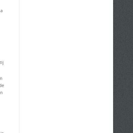
ia
ij
an
de
en
is