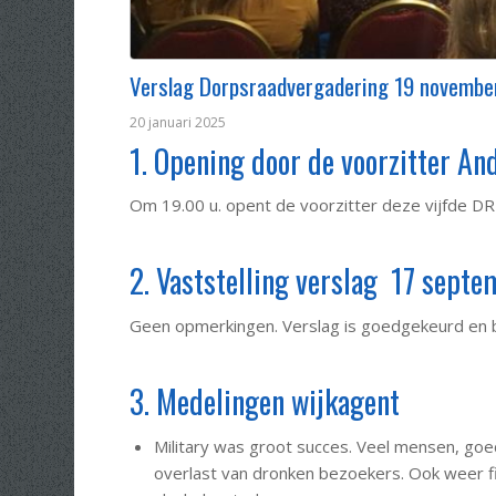
Verslag Dorpsraadvergadering 19 novemb
20 januari 2025
1. Opening door de voorzitter A
Om 19.00 u. opent de voorzitter deze vijfde DR
2. Vaststelling verslag 17 sept
Geen opmerkingen. Verslag is goedgekeurd en b
3. Medelingen wijkagent
Military was groot succes. Veel mensen, go
overlast van dronken bezoekers. Ook weer f