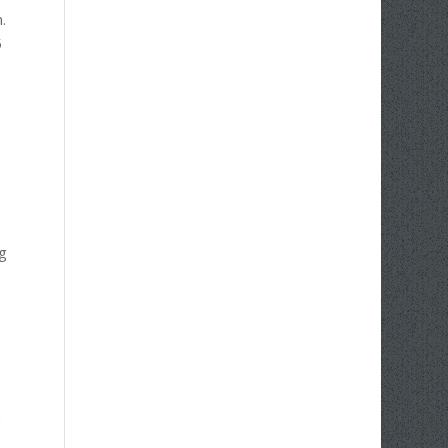
.
5
e
ng
n