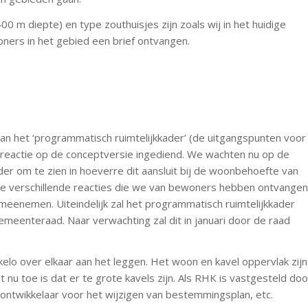
0 m diepte) en type zouthuisjes zijn zoals wij in het huidige
oners in het gebied een brief ontvangen.
n het ‘programmatisch ruimtelijkkader’ (de uitgangspunten voor
n reactie op de conceptversie ingediend. We wachten nu op de
er om te zien in hoeverre dit aansluit bij de woonbehoefte van
. De verschillende reacties die we van bewoners hebben ontvangen
meenemen. Uiteindelijk zal het programmatisch ruimtelijkkader
eenteraad. Naar verwachting zal dit in januari door de raad
elo over elkaar aan het leggen. Het woon en kavel oppervlak zijn
t nu toe is dat er te grote kavels zijn. Als RHK is vastgesteld doo
ontwikkelaar voor het wijzigen van bestemmingsplan, etc.