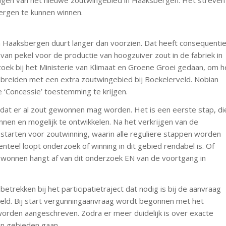
ergen te kunnen winnen.
n Haaksbergen duurt langer dan voorzien. Dat heeft consequenti
an pekel voor de productie van hoogzuiver zout in de fabriek in
ek bij het Ministerie van Klimaat en Groene Groei gedaan, om h
 breiden met een extra zoutwingebied bij Boekelerveld. Nobian
‘Concessie’ toestemming te krijgen.
 dat er al zout gewonnen mag worden. Het is een eerste stap, di
nen en mogelijk te ontwikkelen. Na het verkrijgen van de
tarten voor zoutwinning, waarin alle reguliere stappen worden
enteel loopt onderzoek of winning in dit gebied rendabel is. Of
ewonnen hangt af van dit onderzoek EN van de voortgang in
trekken bij het participatietraject dat nodig is bij de aanvraag
ld. Bij start vergunningaanvraag wordt begonnen met het
worden aangeschreven. Zodra er meer duidelijk is over exacte
ren gebieden gaan.