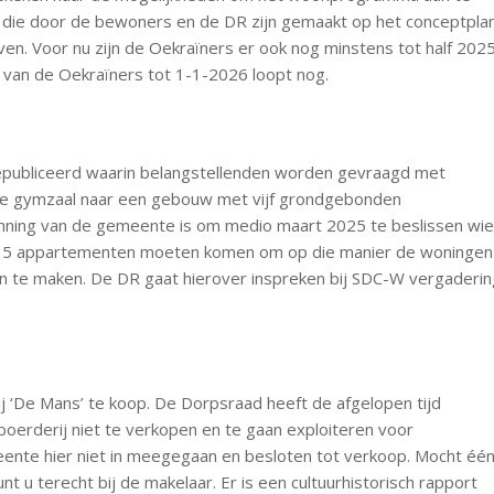
die door de bewoners en de DR zijn gemaakt op het conceptplan
even. Voor nu zijn de Oekraïners er ook nog minstens tot half 202
f van de Oekraïners tot 1-1-2026 loopt nog.
gepubliceerd waarin belangstellenden worden gevraagd met
de gymzaal naar een gebouw met vijf grondgebonden
anning van de gemeente is om medio maart 2025 te beslissen wi
dan 5 appartementen moeten komen om op die manier de woningen
en te maken. De DR gaat hierover inspreken bij SDC-W vergaderi
j ‘De Mans’ te koop. De Dorpsraad heeft de afgelopen tijd
erderij niet te verkopen en te gaan exploiteren voor
eente hier niet in meegegaan en besloten tot verkoop. Mocht éé
 u terecht bij de makelaar. Er is een cultuurhistorisch rapport