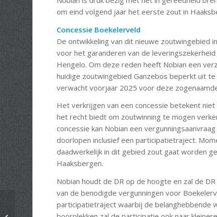
om eind volgend jaar het eerste zout in Haaksb
Concessie Boekelerveld
De ontwikkeling van dit nieuwe zoutwingebied i
voor het garanderen van de leveringszekerheid v
Hengelo. Om deze reden heeft Nobian een verzo
huidige zoutwingebied Ganzebos beperkt uit te
verwacht voorjaar 2025 voor deze zogenaamde 
Het verkrijgen van een concessie betekent niet
het recht biedt om zoutwinning te mogen verken
concessie kan Nobian een vergunningsaanvraag s
doorlopen inclusief een participatietraject. Mom
daadwerkelijk in dit gebied zout gaat worden g
Haaksbergen.
Nobian houdt de DR op de hoogte en zal de DR be
van de benodigde vergunningen voor Boekelerve
participatietraject waarbij de belanghebbende 
Verslag Dorpsraadvergadering 17
boorplekken zal de participatie ook naar kleine