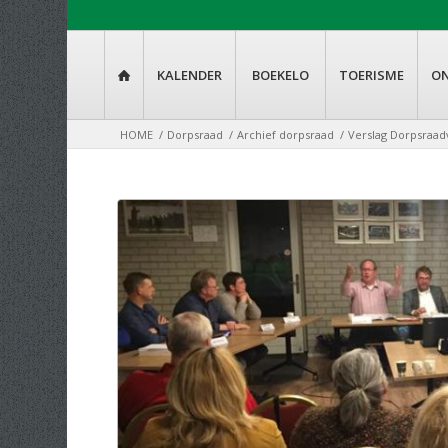
KALENDER
BOEKELO
TOERISME
O

HOME
/
Dorpsraad
/
Archief dorpsraad
/
Verslag Dorpsraa