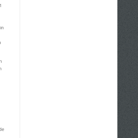
1
in
n
n
n
de