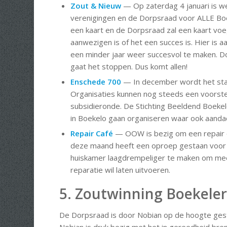
Zout & Nieuw
— Op zaterdag 4 januari is w
verenigingen en de Dorpsraad voor ALLE Boek
een kaart en de Dorpsraad zal een kaart voe
aanwezigen is of het een succes is. Hier is 
een minder jaar weer succesvol te maken. Doe
gaat het stoppen. Dus komt allen!
Enschede 700
— In december wordt het star
Organisaties kunnen nog steeds een voorstel i
subsidieronde. De Stichting Beeldend Boekel
in Boekelo gaan organiseren waar ook aand
Repair Café
— OOW is bezig om een repair ca
deze maand heeft een oproep gestaan voor vr
huiskamer laagdrempeliger te maken om meer
reparatie wil laten uitvoeren.
5. Zoutwinning Boekeler
De Dorpsraad is door Nobian op de hoogte gest
Nobian is druk bezig met het in gereedheid br