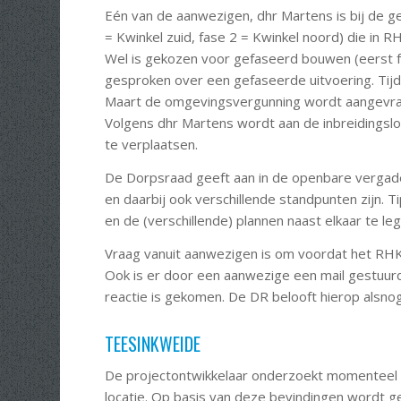
Eén van de aanwezigen, dhr Martens is bij de 
= Kwinkel zuid, fase 2 = Kwinkel noord) die 
Wel is gekozen voor gefaseerd bouwen (eerst f
gesproken over een gefaseerde uitvoering. Tij
Maart de omgevingsvergunning wordt aangevraag
Volgens dhr Martens wordt aan de inbreidingslo
te verplaatsen.
De Dorpsraad geeft aan in de openbare vergade
en daarbij ook verschillende standpunten zijn. 
en de (verschillende) plannen naast elkaar te le
Vraag vanuit aanwezigen is om voordat het RHK 
Ook is er door een aanwezige een mail gestuur
reactie is gekomen. De DR belooft hierop alsno
TEESINKWEIDE
De projectontwikkelaar onderzoekt momenteel i
locatie. Op basis van deze bevindingen wordt