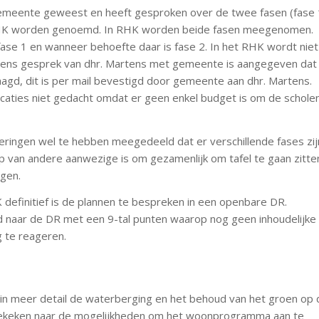
gemeente geweest en heeft gesproken over de twee fasen (fase 
in RHK worden genoemd. In RHK worden beide fasen meegenomen.
ase 1 en wanneer behoefte daar is fase 2. In het RHK wordt niet
dens gesprek van dhr. Martens met gemeente is aangegeven dat 
d, dit is per mail bevestigd door gemeente aan dhr. Martens.
caties niet gedacht omdat er geen enkel budget is om de schole
ringen wel te hebben meegedeeld dat er verschillende fases zij
Tip van andere aanwezige is om gezamenlijk om tafel te gaan zitte
ggen.
definitief is de plannen te bespreken in een openbare DR.
d naar de DR met een 9-tal punten waarop nog geen inhoudelijke
g te reageren.
n meer detail de waterberging en het behoud van het groen op 
 gekeken naar de mogelijkheden om het woonprogramma aan te