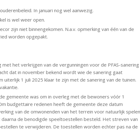
 ouderenbeleid. In januari nog wel aanwezig.
nkel is wel weer open.
decor zijn niet binnengekomen. N.a.v. opmerking van één van de
fried worden opgepakt.
 met het verkrijgen van de vergunningen voor de PFAS-sanering
acht dat in november bekend wordt wie de sanering gaat
iterlijk 1 juli 2025 klaar te zijn met de sanering van de tuinen.
vakantie.
de gemeente was om in overleg met de bewoners vóór 1
n. Om budgettaire redenen heeft de gemeente deze datum
werking van de omwonenden van het terrein voor natuurlijk spele
ct daarna de benodigde speeltoestellen besteld. Het streven van
oestellen te verwijderen. De toestellen worden echter pas na de