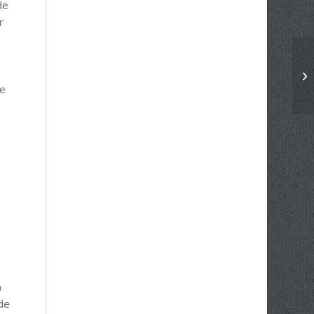
de
r
de
n
de