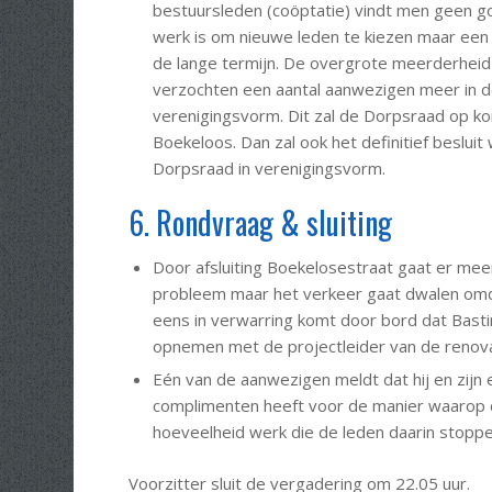
bestuursleden (coöptatie) vindt men geen go
werk is om nieuwe leden te kiezen maar een 
de lange termijn. De overgrote meerderhei
verzochten een aantal aanwezigen meer in de
verenigingsvorm. Dit zal de Dorpsraad op kor
Boekeloos. Dan zal ook het definitief beslu
Dorpsraad in verenigingsvorm.
6. Rondvraag & sluiting
Door afsluiting Boekelosestraat gaat er meer
probleem maar het verkeer gaat dwalen omd
eens in verwarring komt door bord dat Bastin
opnemen met de projectleider van de renova
Eén van de aanwezigen meldt dat hij en zijn 
complimenten heeft voor de manier waarop
hoeveelheid werk die de leden daarin stopp
Voorzitter sluit de vergadering om 22.05 uur.