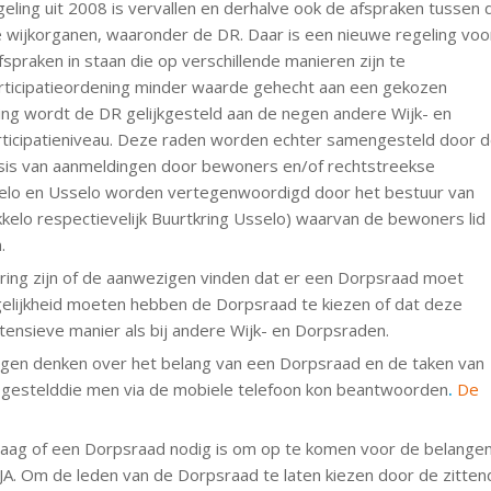
ling uit 2008 is vervallen en derhalve ook de afspraken tussen 
ijkorganen, waaronder de DR. Daar is een nieuwe regeling voo
praken in staan die op verschillende manieren zijn te
articipatieordening minder waarde gehecht aan een gekozen
ing wordt de DR gelijkgesteld aan de negen andere Wijk- en
rticipatieniveau. Deze raden worden echter samengesteld door 
asis van aanmeldingen door bewoners en/of rechtstreekse
kelo en Usselo worden vertegenwoordigd door het bestuur van
elo respectievelijk Buurtkring Usselo) waarvan de bewoners lid
.
ing zijn of de aanwezigen vinden dat er een Dorpsraad moet
mogelijkheid moeten hebben de Dorpsraad te kiezen of dat deze
ensieve manier als bij andere Wijk- en Dorpsraden.
igen denken over het belang van een Dorpsraad en de taken van
estelddie men via de mobiele telefoon kon beantwoorden
.
De
aag of een Dorpsraad nodig is om op te komen voor de belange
JA. Om de leden van de Dorpsraad te laten kiezen door de zitten