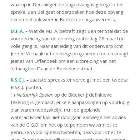
waarop in Deurningen de dagopvang is geregeld ter
sprake. Ben Bel gaat onderzoeken hoe deze opvang
eventueel ook weer in Boekelo te organiseren is.
M.F.A. –
Wat de M.F.A. betreft zegt Ben ter Stal dat de
voorbereiding van de opening (zaterdag 28 maart) in
volle gang is. Naar aanleiding van dit onderwerp licht
Jeroen Verhaak het openingsprogramma toe en vraagt
Jeanet van Offenbeek om een uitbreiding van het
“uithangbord” aan de Boekelosestraat.
R.S.C.J.
– Laatste spreekster vervolgt met een tweetal
R.S.C.J.-punten.
1)
Natuurlijk Spelen
op de Bleekerij: definitieve
tekening is gemaakt, enkele aanpassingen op voorlopig
plan waren noodzakelijk, m.n. de geplande
wateractiviteit kan niet doorgaan vanwege het advies
van de G.G.D. om het op te pompen water niet te
gebruiken voor speelactiviteiten, daarvoor is het te
zuur. Er worden vrijwilligers gevraagd voor de aanleg