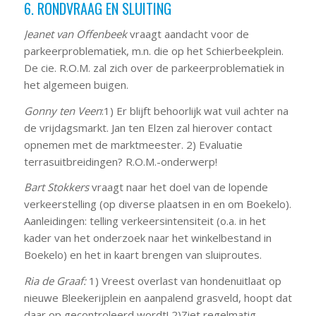
6. RONDVRAAG EN SLUITING
Jeanet van Offenbeek
vraagt aandacht voor de
parkeerproblematiek, m.n. die op het Schierbeekplein.
De cie. R.O.M. zal zich over de parkeerproblematiek in
het algemeen buigen.
Gonny ten Veen
:1) Er blijft behoorlijk wat vuil achter na
de vrijdagsmarkt. Jan ten Elzen zal hierover contact
opnemen met de marktmeester. 2) Evaluatie
terrasuitbreidingen? R.O.M.-onderwerp!
Bart Stokkers
vraagt naar het doel van de lopende
verkeerstelling (op diverse plaatsen in en om Boekelo).
Aanleidingen: telling verkeersintensiteit (o.a. in het
kader van het onderzoek naar het winkelbestand in
Boekelo) en het in kaart brengen van sluiproutes.
Ria de Graaf:
1) Vreest overlast van hondenuitlaat op
nieuwe Bleekerijplein en aanpalend grasveld, hoopt dat
daar op gecontroleerd wordt! 2)Ziet regelmatig