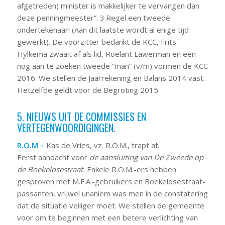
afgetreden) minister is makkelijker te vervangen dan
deze penningmeester”. 3.Regel een tweede
ondertekenaar! (Aan dit laatste wordt al enige tijd
gewerkt). De voorzitter bedankt de KCC, Frits
Hylkema zwaait af als lid, Roelant Lawerman en een
nog aan te zoeken tweede “man” (v/m) vormen de KCC
2016. We stellen de Jaarrekening en Balans 2014 vast.
Hetzelfde geldt voor de Begroting 2015.
5. NIEUWS UIT DE COMMISSIES EN
VERTEGENWOORDIGINGEN.
R.O.M –
Kas de Vries, vz. R.O.M., trapt af.
Eerst aandacht voor
de aansluiting van
De Zweede
op
de
Boekelosestraat.
Enkele R.O.M.-ers hebben
gesproken met M.F.A.-gebruikers en Boekelosestraat-
passanten, vrijwel unaniem was men in de constatering
dat de situatie veiliger moet. We stellen de gemeente
voor om te beginnen met een betere verlichting van