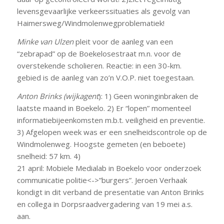
levensgevaarlijke verkeerssituaties als gevolg van
Haimersweg/Windmolenwegproblematiek!
Minke van Ulzen
pleit voor de aanleg van een
“zebrapad” op de Boekelosestraat m.n. voor de
overstekende scholieren. Reactie: in een 30-km.
gebied is de aanleg van zo’n V.O.P. niet toegestaan.
Anton Brinks (wijkagent
): 1) Geen woninginbraken de
laatste maand in Boekelo. 2) Er “lopen” momenteel
informatiebijeenkomsten m.b.t. veiligheid en preventie.
3) Afgelopen week was er een snelheidscontrole op de
Windmolenweg. Hoogste gemeten (en beboete)
snelheid: 57 km. 4)
21 april: Mobiele Medialab in Boekelo voor onderzoek
communicatie politie<->”burgers”. Jeroen Verhaak
kondigt in dit verband de presentatie van Anton Brinks
en collega in Dorpsraadvergadering van 19 mei a.s.
aan.