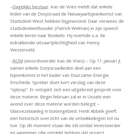
–
Dagelijks bestuur
. Kas de Vries meldt dat enkele
leden van de Dorpsraad de Nieuwjaarbijeenkomst van
Stadsdeel-West hebben bijgewoond. Daar verwees de
stadsdeelwethouder (Patrick Welman) in zijn speech
enkele keren naar Boekelo. Hij noemde o.a. de
indrukkende uitvaartplechtigheid van Henny
Westerveld.
–
ROM
(woordvoerder Kas de Vries) – Op 11 januari jl.
namen enkele Dorpsraadleden deel aan een
bijeenkomst in het kader van Duurzame Energie
Enschede. Spreker doet kort verslag van deze
“oploop”. Er ontspint zich een uitgebreid gesprek over
deze materie. Begin februari zal er in Usselo een
avond over deze materie worden belegd; –
Glasvezelaanleg in buitengebied. Henk Abbink geeft
een historisch overzicht van de ontwikkelingen tot nu
toe. Op dit moment staan die stil omdat investeerder
en aannemer (die ontdekt hebben dat project