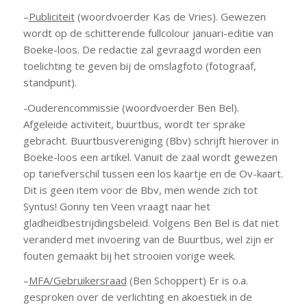
–
Publiciteit
(woordvoerder Kas de Vries). Gewezen
wordt op de schitterende fullcolour januari-editie van
Boeke-loos. De redactie zal gevraagd worden een
toelichting te geven bij de omslagfoto (fotograaf,
standpunt).
-Ouderencommissie (woordvoerder Ben Bel).
Afgeleide activiteit, buurtbus, wordt ter sprake
gebracht. Buurtbusvereniging (Bbv) schrijft hierover in
Boeke-loos een artikel. Vanuit de zaal wordt gewezen
op tariefverschil tussen een los kaartje en de Ov-kaart.
Dit is geen item voor de Bbv, men wende zich tot
Syntus! Gonny ten Veen vraagt naar het
gladheidbestrijdingsbeleid. Volgens Ben Bel is dat niet
veranderd met invoering van de Buurtbus, wel zijn er
fouten gemaakt bij het strooien vorige week.
–
MFA/Gebruikersraad
(Ben Schoppert) Er is o.a.
gesproken over de verlichting en akoestiek in de