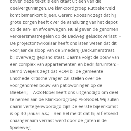
boven deze tekst is een citaat uit één van die
deelvergunningen. De klankbordgroep Rutbekerveld
komt binnenkort bijeen. Gerard Roossink zegt dat hij
grote zorgen heeft over de aansluiting van het depot
op de aan- en afvoerwegen. Nu al geven de genomen
verkeersmaatregelen op de Badweg geluidsoverlast; –
De projectontwikkelaar heeft ons laten weten dat dit
voorjaar de sloop van de Smederij (Beckumerstraat,
bij overweg) gepland staat. Daarna volgt de bouw van
een complex van appartementen en bedrijfsruimten; –
Bernd Weijers zegt dat ROM bij de gemeente
Enschede kritische vragen zal stellen over de
voorgenomen bouw van patiowoningen op de
Bleekerij; – AkzoNobel heeft ons uitgenodigd om deel
te nemen aan de Klankbordgroep AkoNobel. Wij zullen
daarin vertegenwoordigd zijn! De eerste bijeenkomst
is op 30 januari a.s.; – Ben Bel meldt dat hij al fietsend
onaangenaam verrast werd door de gaten in de
Spieleweg.