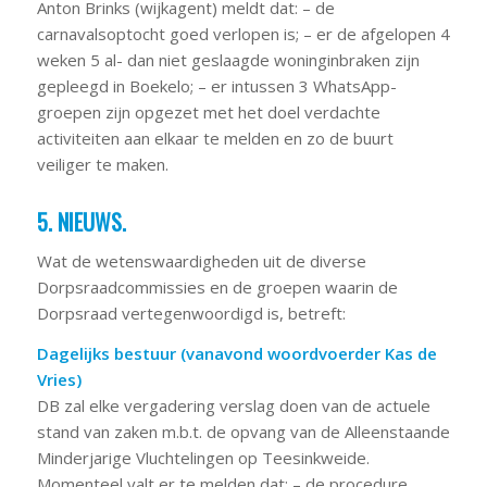
Anton Brinks (wijkagent) meldt dat: – de
carnavalsoptocht goed verlopen is; – er de afgelopen 4
weken 5 al- dan niet geslaagde woninginbraken zijn
gepleegd in Boekelo; – er intussen 3 WhatsApp-
groepen zijn opgezet met het doel verdachte
activiteiten aan elkaar te melden en zo de buurt
veiliger te maken.
5. NIEUWS.
Wat de wetenswaardigheden uit de diverse
Dorpsraadcommissies en de groepen waarin de
Dorpsraad vertegenwoordigd is, betreft:
Dagelijks bestuur (vanavond woordvoerder Kas de
Vries)
DB zal elke vergadering verslag doen van de actuele
stand van zaken m.b.t. de opvang van de Alleenstaande
Minderjarige Vluchtelingen op Teesinkweide.
Momenteel valt er te melden dat: – de procedure