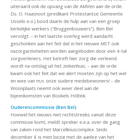
uiteraard ook de opvang van de AMVen aan de orde.
Ds. O. Haasnoot (predikant Protestantse Gemeente
Usselo e.o.) bood daarin de hulp aan van een groep
kerkelijke werkers (“Bruggenbouwers”). Ben Bel
vervolgt: – in het laatste overleg werd aandacht
geschonken aan het feit dat in het nieuwe MST ook
nazorgactiviteiten worden aangeboden door een 4-tal
zorgverleners. Het betreft hier zorg die verleend
wordt na ontslag uit het ziekenhuis; – aan de orde
kwam ook het feit dat we alert moeten zijn op het wel
en wee van m.n. onze oudere medebewoners! – de
Woonplaats neemt ook weer deel aan de
bijeenkomsten van Bookels Höltink.
Ouderencommissie (Ben Bel).
Hoewel het nieuws niet rechtstreeks vanuit deze
commissie komt, meldt spreker e.e.a. over de gang
van zaken rond het Marcellinuscomplex. Sinds
december jl. is men bezig met de aanleg van het