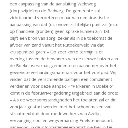
een aanpassing van de aansluiting Weleweg
(dorpszijde) op de Badweg. De gemeente zal
zichtbaarheid verbeteren maar van een drastische
aanpassing van dat (o.i. onoverzichtelijke) punt zal (m.n.
op financiële gronden) geen sprake kunnen zijn. Dit
blijft een bron van zorg, zeker als in de toekomst de
afvoer van zand vanuit het Rutbekerveld via dat
kruispunt zal gaan; – Op zeer korte termijn is er
overleg tussen de bewoners van de nieuwe huizen aan
de Boekelosestraat, gemeente en aannemer over het
gewenste verhardingsmateriaal voor het voetpad. Wij
vinden dat de verschillende partijen een compliment
verdienen voor deze aanpak; – “Parkeren in Boekelo”
komt in de februarivergadering uitgebreid aan de orde;
– Als de weersomstandigheden het toelaten zal er dit
voorjaar gestart worden met het schoonmaken van
straatmeubilair door medewerkers van Avelijn; –
Vervanging riool en wegverharding Edelstenenbuurt:
vanavond, in de informatiebijeenkomst die hier in De