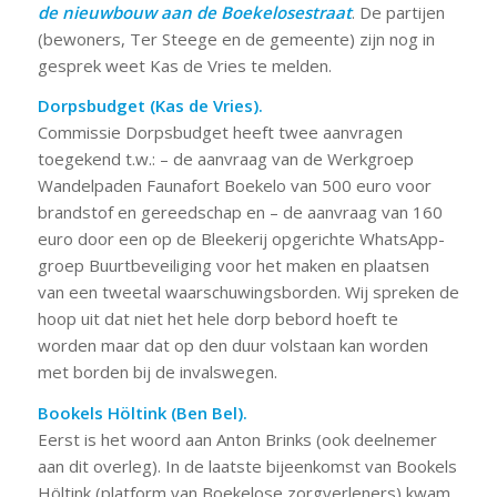
de nieuwbouw aan de Boekelosestraat
. De partijen
(bewoners, Ter Steege en de gemeente) zijn nog in
gesprek weet Kas de Vries te melden.
Dorpsbudget (Kas de Vries).
Commissie Dorpsbudget heeft twee aanvragen
toegekend t.w.: – de aanvraag van de Werkgroep
Wandelpaden Faunafort Boekelo van 500 euro voor
brandstof en gereedschap en – de aanvraag van 160
euro door een op de Bleekerij opgerichte WhatsApp-
groep Buurtbeveiliging voor het maken en plaatsen
van een tweetal waarschuwingsborden. Wij spreken de
hoop uit dat niet het hele dorp bebord hoeft te
worden maar dat op den duur volstaan kan worden
met borden bij de invalswegen.
Bookels Höltink (Ben Bel).
Eerst is het woord aan Anton Brinks (ook deelnemer
aan dit overleg). In de laatste bijeenkomst van Bookels
Höltink (platform van Boekelose zorgverleners) kwam