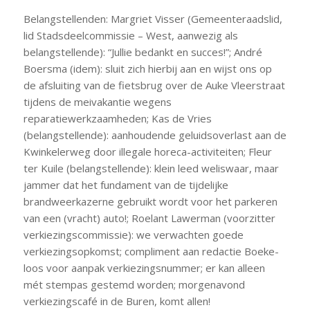
Belangstellenden: Margriet Visser (Gemeenteraadslid,
lid Stadsdeelcommissie – West, aanwezig als
belangstellende): “Jullie bedankt en succes!”; André
Boersma (idem): sluit zich hierbij aan en wijst ons op
de afsluiting van de fietsbrug over de Auke Vleerstraat
tijdens de meivakantie wegens
reparatiewerkzaamheden; Kas de Vries
(belangstellende): aanhoudende geluidsoverlast aan de
Kwinkelerweg door illegale horeca-activiteiten; Fleur
ter Kuile (belangstellende): klein leed weliswaar, maar
jammer dat het fundament van de tijdelijke
brandweerkazerne gebruikt wordt voor het parkeren
van een (vracht) auto!; Roelant Lawerman (voorzitter
verkiezingscommissie): we verwachten goede
verkiezingsopkomst; compliment aan redactie Boeke-
loos voor aanpak verkiezingsnummer; er kan alleen
mét stempas gestemd worden; morgenavond
verkiezingscafé in de Buren, komt allen!