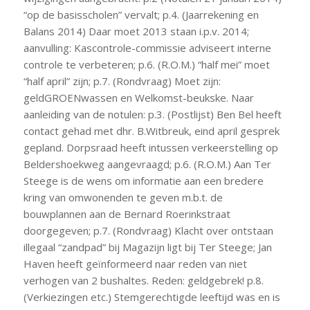
“op de basisscholen” vervalt; p.4. (Jaarrekening en
Balans 2014) Daar moet 2013 staan i.p.v. 2014;
aanvulling: Kascontrole-commissie adviseert interne
controle te verbeteren; p.6. (R.O.M.) “half mei” moet
“half april” zijn; p.7. (Rondvraag) Moet zijn:
geldGROENwassen en Welkomst-beukske. Naar
aanleiding van de notulen: p.3. (Postlijst) Ben Bel heeft
contact gehad met dhr. B.Witbreuk, eind april gesprek
gepland. Dorpsraad heeft intussen verkeerstelling op
Beldershoekweg aangevraagd; p.6. (R.O.M.) Aan Ter
Steege is de wens om informatie aan een bredere
kring van omwonenden te geven m.b.t. de
bouwplannen aan de Bernard Roerinkstraat
doorgegeven; p.7. (Rondvraag) Klacht over ontstaan
illegaal “zandpad” bij Magazijn ligt bij Ter Steege; Jan
Haven heeft geïnformeerd naar reden van niet
verhogen van 2 bushaltes. Reden: geldgebrek! p.8.
(Verkiezingen etc.) Stemgerechtigde leeftijd was en is