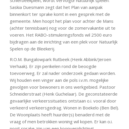
Schierbeekplein, wordt vervolgd! Natuurlijk spelen:
Saskia Duesmann zegt dat het Plan van aanpak
binnenkort ter sprake komt in een gesprek met de
gemeente. Men hoopt het plan voor achter de Mans
(achter tennisbaan) nog voor de zomervakantie uit te
voeren. Het RABO-stimuleringsfonds wil 2500 euro
bijdragen aan de inrichting van een plek voor Natuurlijk
Spelen op de Bleekerij.
R.O.M. Bungalowpark Rutbeek (Henk Abbink/Jeroen
Verhaak). Er zijn perikelen rond de beoogde
toevoerweg. Er zal nader onderzoek gedaan worden.
Wij houden een vinger aan de pols i.v.m. mogelijke
gevolgen voor bewoners in ons werkgebied. Pastoor
Schneiderstraat (Henk Guchelaar). De geconstateerde
gevaarlijke verkeerssituaties ontstaan o.i. vooral door
verkeerd verkeersgedrag. Wonen in Boekelo (Ben Bel).
De Woonplaats heeft huurder(s) benaderd met de
vraag of men betrokken woning wil kopen. Er kan o.i.
nooit sprake zijn van een koopverplichting!