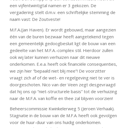
een vijfentwintigtal namen er 3 gekozen. De
vergadering stelt d.m.v. een schriftelijke stemming de
naam vast: De Zoutveste!
M.F.A.(Jan Haven). Er wordt gebouwd, maar aangezien
één van de buren bezwaar heeft aangetekend tegen
een gemeentelijk gedoogbesluit ligt de bouw van een
gedeelte van het M.F.A.-complex stil. Hierdoor zullen
ook wij later kunnen verhuizen naar dit nieuwe
onderkomen. E.e.a. heeft ook financiële consequenties,
we zijn hier “bepaald niet blij mee”! De voorzitter
vraagt zich af of de wet- en regelgeving niet te ver is
doorgeschoten. Nico van der Veen zegt desgevraagd
dat hij ons op “niet-structurele basis” tot de verhuizing
naar de M.F.A. van koffie en thee zal blijven voorzien!
Beheerscommissie Kwinkelerweg 5 (Jeroen Verhaak).
Stagnatie in de bouw van de M.F.A. heeft ook gevolgen
voor de huur-duur van ons huidig onderkomen.