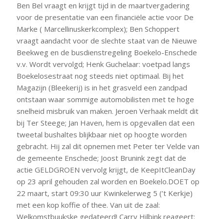
Ben Bel vraagt en krijgt tijd in de maartvergadering
voor de presentatie van een financiële actie voor De
Marke ( Marcellinuskerkcomplex); Ben Schoppert
vraagt aandacht voor de slechte staat van de Nieuwe
Beekweg en de busdienstregeling Boekelo-Enschede
v.v. Wordt vervolgd; Henk Guchelaar: voetpad langs
Boekelosestraat nog steeds niet optimaal. Bij het
Magazijn (Bleekerij) is in het grasveld een zandpad
ontstaan waar sommige automobilisten met te hoge
snelheid misbruik van maken. Jeroen Verhaak meldt dit
bij Ter Steege; Jan Haven, hem is opgevallen dat een
tweetal bushaltes blijkbaar niet op hoogte worden
gebracht. Hij zal dit opnemen met Peter ter Velde van
de gemeente Enschede; Joost Brunink zegt dat de
actie GELDGROEN vervolg krijgt, de KeepItCleanDay
op 23 april gehouden zal worden en Boekelo.DOET op
22 maart, start 09:30 uur Kwinkelerweg 5 (’t Kerkje)
met een kop koffie of thee. Van uit de zaal:
Welkomstbuukske gedateerd! Carry Hilbink reageert: