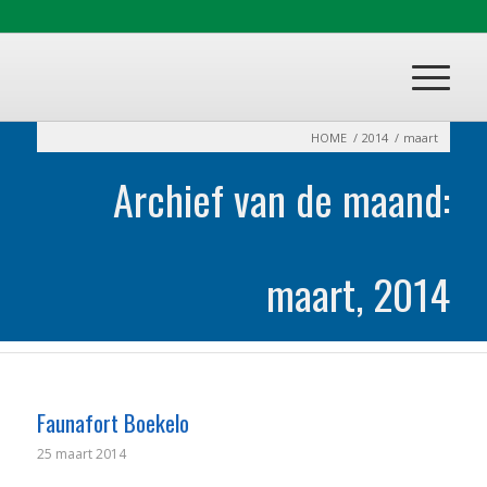
HOME
/
2014
/
maart
Archief van de maand:
maart, 2014
Faunafort Boekelo
25 maart 2014