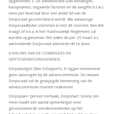
opgenomen; 3. De administratie (van betalingen,
kasopnames, uitgaande facturen en de aangifte b.t.w.)
eens per kwartaal door een ander lid van de
Dorpsraad gecontroleerd wordt. Alle aanwezige
Dorpsraadleden stemmen in met dit voorstel. Ben Bel
vraagt of e.e.a. in het Huishoudelijk Reglement zal
worden opgenomen. We zullen de per 25 maart a.s.
aantredende Dorpsraad adviseren dit te doen.
6.NIEUWS VAN DE COMMISSIES EN
VERTEGENWOORDIGINGEN.
Dorpsbudget (Ben Schoppert). Er liggen momenteel
geen aanvragen bij de adviescommissie. De nieuwe
Dorpsraad zal de gewijzigde bemensing van de
adviescommissie moeten realiseren!
Dorpsplan+ (Jeroen Verhaak). Dorpshart: Gonny ten
Veen maakt een aantal opmerkingen over
geconstateerde onvolkomenheden op het