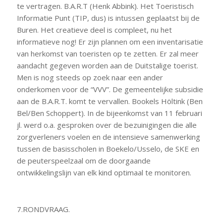
te vertragen. B.A.R.T (Henk Abbink). Het Toeristisch
Informatie Punt (TIP, dus) is intussen geplaatst bij de
Buren. Het creatieve deel is compleet, nu het
informatieve nog! Er zijn plannen om een inventarisatie
van herkomst van toeristen op te zetten. Er zal meer
aandacht gegeven worden aan de Duitstalige toerist.
Men is nog steeds op zoek naar een ander
onderkomen voor de “VVV”. De gemeentelijke subsidie
aan de B.A.R.T. komt te vervallen. Bookels Höltink (Ben
Bel/Ben Schoppert). In de bijeenkomst van 11 februari
jl. werd o.a. gesproken over de bezuinigingen die alle
zorgverleners voelen en de intensieve samenwerking
tussen de basisscholen in Boekelo/Usselo, de SKE en
de peuterspeelzaal om de doorgaande
ontwikkelingslijn van elk kind optimaal te monitoren.
7.RONDVRAAG.