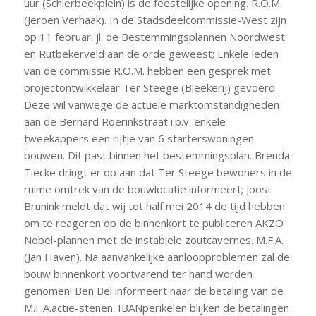
uur (Schierbeekplein) is de feestelijke opening. R.O.M.
(Jeroen Verhaak). In de Stadsdeelcommissie-West zijn
op 11 februari jl. de Bestemmingsplannen Noordwest
en Rutbekerveld aan de orde geweest; Enkele leden
van de commissie R.O.M. hebben een gesprek met
projectontwikkelaar Ter Steege (Bleekerij) gevoerd.
Deze wil vanwege de actuele marktomstandigheden
aan de Bernard Roerinkstraat i.p.v. enkele
tweekappers een rijtje van 6 starterswoningen
bouwen. Dit past binnen het bestemmingsplan. Brenda
Tiecke dringt er op aan dat Ter Steege bewoners in de
ruime omtrek van de bouwlocatie informeert; Joost
Brunink meldt dat wij tot half mei 2014 de tijd hebben
om te reageren op de binnenkort te publiceren AKZO
Nobel-plannen met de instabiele zoutcavernes. M.F.A.
(Jan Haven). Na aanvankelijke aanloopproblemen zal de
bouw binnenkort voortvarend ter hand worden
genomen! Ben Bel informeert naar de betaling van de
M.F.A.actie-stenen. IBANperikelen blijken de betalingen