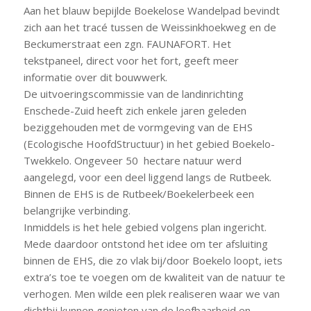
Aan het blauw bepijlde Boekelose Wandelpad bevindt
zich aan het tracé tussen de Weissinkhoekweg en de
Beckumerstraat een zgn. FAUNAFORT. Het
tekstpaneel, direct voor het fort, geeft meer
informatie over dit bouwwerk.
De uitvoeringscommissie van de landinrichting
Enschede-Zuid heeft zich enkele jaren geleden
beziggehouden met de vormgeving van de EHS
(Ecologische HoofdStructuur) in het gebied Boekelo-
Twekkelo. Ongeveer 50 hectare natuur werd
aangelegd, voor een deel liggend langs de Rutbeek.
Binnen de EHS is de Rutbeek/Boekelerbeek een
belangrijke verbinding.
Inmiddels is het hele gebied volgens plan ingericht.
Mede daardoor ontstond het idee om ter afsluiting
binnen de EHS, die zo vlak bij/door Boekelo loopt, iets
extra’s toe te voegen om de kwaliteit van de natuur te
verhogen. Men wilde een plek realiseren waar we van
dichtbij kunnen genieten van de leefbaarheid en