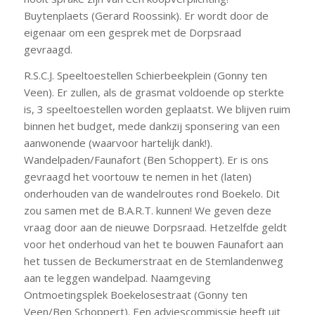
Buytenplaets (Gerard Roossink). Er wordt door de
eigenaar om een gesprek met de Dorpsraad
gevraagd.
R.S.C.J. Speeltoestellen Schierbeekplein (Gonny ten
Veen). Er zullen, als de grasmat voldoende op sterkte
is, 3 speeltoestellen worden geplaatst. We blijven ruim
binnen het budget, mede dankzij sponsering van een
aanwonende (waarvoor hartelijk dank!).
Wandelpaden/Faunafort (Ben Schoppert). Er is ons
gevraagd het voortouw te nemen in het (laten)
onderhouden van de wandelroutes rond Boekelo. Dit
zou samen met de B.A.R.T. kunnen! We geven deze
vraag door aan de nieuwe Dorpsraad. Hetzelfde geldt
voor het onderhoud van het te bouwen Faunafort aan
het tussen de Beckumerstraat en de Stemlandenweg
aan te leggen wandelpad. Naamgeving
Ontmoetingsplek Boekelosestraat (Gonny ten
Veen/Ben Schoppert). Een adviescommissie heeft uit