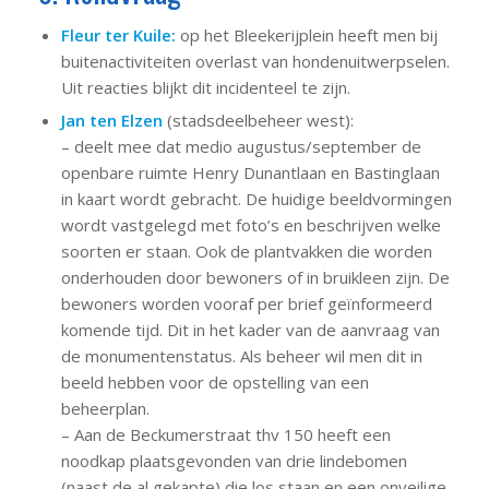
Fleur ter Kuile:
op het Bleekerijplein heeft men bij
buitenactiviteiten overlast van hondenuitwerpselen.
Uit reacties blijkt dit incidenteel te zijn.
Jan ten Elzen
(stadsdeelbeheer west):
– deelt mee dat medio augustus/september de
openbare ruimte Henry Dunantlaan en Bastinglaan
in kaart wordt gebracht. De huidige beeldvormingen
wordt vastgelegd met foto’s en beschrijven welke
soorten er staan. Ook de plantvakken die worden
onderhouden door bewoners of in bruikleen zijn. De
bewoners worden vooraf per brief geïnformeerd
komende tijd. Dit in het kader van de aanvraag van
de monumentenstatus. Als beheer wil men dit in
beeld hebben voor de opstelling van een
beheerplan.
– Aan de Beckumerstraat thv 150 heeft een
noodkap plaatsgevonden van drie lindebomen
(naast de al gekapte) die los staan en een onveilige